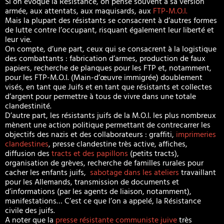
Si on évoque la Résistance, on pense souvent à sa version
armée, aux attentats, aux maquisards, aux
FTP-M.O.I.
Mais la plupart des résistants se consacrent à d’autres formes
de lutte contre l’occupant, risquant également leur liberté et
leur vie.
On compte, d’une part, ceux qui se consacrent à la logistique
des combattants : fabrication d’armes, production de faux
papiers, recherche de planques pour les FTP et, notamment,
pour les FTP-M.O.I. (Main-d’œuvre immigrée) doublement
visés, en tant que Juifs et en tant que résistants et collectes
d’argent pour permettre à tous de vivre dans une totale
clandestinité.
D’autre part, les résistants juifs de la M.O.I. les plus nombreux
mènent une action politique permettant de contrecarrer les
objectifs des nazis et des collaborateurs : graffiti,
imprimeries
clandestines
, presse clandestine très active, affiches,
diffusion des
tracts et des papillons
(petits tracts),
organisation de grèves, recherche de familles rurales pour
cacher les enfants juifs,
sabotage dans les ateliers
travaillant
pour les Allemands, transmission de documents et
d’informations (par les agents de liaison, notamment),
manifestations… C’est ce que l’on a appelé, la Résistance
civile des juifs.
A noter que la
presse résistante communiste juive
très