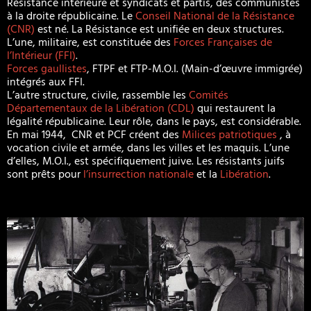
Résistance intérieure et syndicats et partis, des communistes
à la droite républicaine. Le
Conseil National de la Résistance
(CNR)
est né. La Résistance est unifiée en deux structures.
L’une, militaire, est constituée des
Forces Françaises de
l’Intérieur (FFI)
.
Forces gaullistes
, FTPF et FTP-M.O.I. (Main-d’œuvre immigrée)
intégrés aux FFI.
L’autre structure, civile, rassemble les
Comités
Départementaux de la Libération (CDL)
qui restaurent la
légalité républicaine. Leur rôle, dans le pays, est considérable.
En mai 1944, CNR et PCF créent des
Milices patriotiques
, à
vocation civile et armée, dans les villes et les maquis. L’une
d’elles, M.O.I., est spécifiquement juive. Les résistants juifs
sont prêts pour
l’insurrection nationale
et la
Libération
.