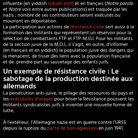
influente (en yiddish
(
Unzer Vort
)
et en français (
Notre parole
et
Notre voix
entre autres publications) est traquée par les
nazis ; nombre de ses contributeurs seront exécutés ou
mourront en déportation.
La participation aux actions de
résistance civile
sert aussi à la
formation des militants qui représentent un réservoir pour la
sélection de combattants FTP et FTP-M.O.I. Pour les militants
de la section juive de la M.O.I., il s’agit, en outre, d’informer
(en français et en yiddish) la population juive des dangers qui
la menacent, de tisser des liens avec la population française
et de prendre part au sauvetage des enfants juifs.
Un exemple de résistance civile : Le
sabotage de la production destinée aux
allemands
La persécution anti-juive, le pillage des ressources du pays et
les
exécutions d’otages
pour briser la Résistance poussent les
militants syndicalistes juifs à inventer une nouvelle forme de
lutte.
À l’extérieur, l’Allemagne nazie est en guerre contre l’URSS
depuis la rupture du
pacte de non-agression
en juin 1941.