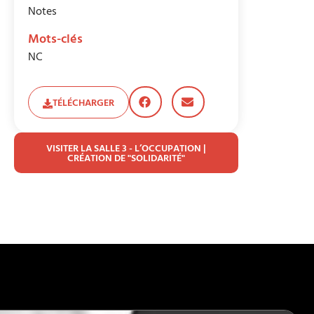
Notes
Mots-clés
NC
TÉLÉCHARGER
VISITER LA SALLE 3 - L’OCCUPATION |
CRÉATION DE "SOLIDARITÉ"