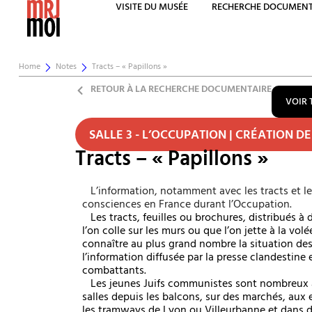
VISITE DU MUSÉE
RECHERCHE DOCUMENT
Home
Notes
Tracts – « Papillons »
RETOUR À LA RECHERCHE DOCUMENTAIRE
VOIR 
SALLE 3 - L’OCCUPATION | CRÉATION DE
Tracts – « Papillons »
L’information, notamment avec les tracts et les 
consciences en France durant l’Occupation.
Les tracts, feuilles ou brochures, distribués à d
l’on colle sur les murs ou que l’on jette à la vol
connaître au plus grand nombre la situation des 
l’information diffusée par la presse clandestin
combattants.
Les jeunes Juifs communistes sont nombreux à la
salles depuis les balcons, sur des marchés, aux e
les tramways de Lyon ou Villeurbanne et dans d’