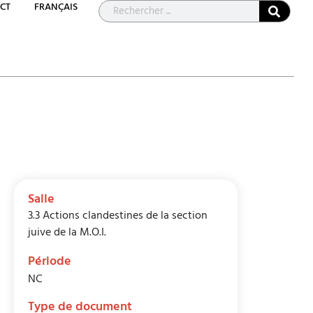
CT
FRANÇAIS
Salle
3.3 Actions clandestines de la section
juive de la M.O.I.
Période
NC
Type de document