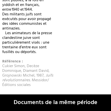
sont publiés, à la fois en
yiddish et en français,
entre 1940 et 1944.
Des militants juifs sont
exécutés pour avoir propagé
des idées communistes et
antinazies.
Les animateurs de la presse
clandestine juive sont
particulièrement visés : une
trentaine d’entre eux sont
fusillés ou déportés.
Référence :
Cukier Simon, Decèze
Dominique, Diamant David,
Grojnowski Michel, 1987,
Juifs
révolutionnaires
. Messidor/
Éditions sociales
Documents de la même période