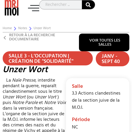
Home
Notes
Unzer Wort
RETOUR À LA RECHERCHE
DOCUMENTAIRE
VOIR TOUTES LES
SALLES
SALLE 3 - L’OCCUPATION |
JANV -
CRÉATION DE "SOLIDARITÉ"
SEPT 40
Unzer Wort
La
Naïe Presse
, interdite
pendant la guerre, reparaît
Salle
clandestinement sous le titre
3.3 Actions clandestines
Unzer Wort
(ou
Unzer Vort
)
de la section juive de la
puis
Notre Parole
et
Notre Voix
M.O.I.
dans la version française.
L’organe de la section juive de
Période
la M.O.I. informe les lecteurs
des crimes des nazis et du
NC
régime de Vichy et appelle à la