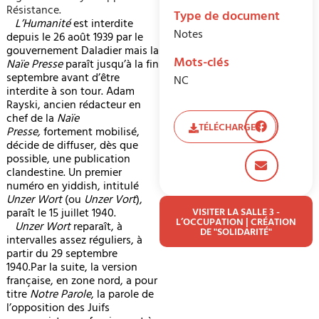
Résistance.
Type de document
L’Humanité
est interdite
Notes
depuis le 26 août 1939 par le
gouvernement Daladier mais la
Mots-clés
Naïe Presse
paraît jusqu’à la fin
septembre avant d’être
NC
interdite à son tour. Adam
Rayski, ancien rédacteur en
chef de la
Naïe
TÉLÉCHARGER
Presse,
fortement mobilisé,
décide
de diffuser, dès que
possible, une publication
clandestine. Un premier
numéro en yiddish, intitulé
Unzer Wort
(ou
Unzer Vort
),
paraît le 15 juillet 1940.
VISITER LA SALLE 3 -
L’OCCUPATION | CRÉATION
Unzer Wort
reparaît, à
DE "SOLIDARITÉ"
intervalles assez réguliers, à
partir du 29 septembre
1940.Par la suite, la version
française, en zone nord, a pour
titre
Notre Parole
, la parole de
l’opposition des Juifs