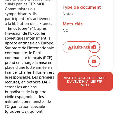
suivis par les FTP-MOI.
Type de document
Communistes ou
sympathisants, ils
Notes
participent très activement
à la libération de la France.
Mots-clés
En octobre 1941, après
NC
l’invasion de l’URSS, les
soviétiques intensifient la
riposte antinazie en Europe.
TÉLÉCHARGER
Sur ordre de l’Internationale
communiste, le Parti
communiste français (PCF)
prend en charge la mise en
place d’une lutte armée en
France. Charles Tillon en est
le responsable. Les premiers
VISITER LA SALLE 8 - RAFLE
DU VEL’D’HIV | LES FTP-
recrutés, en octobre 1941?
M.O.I.
seront les anciens
brigadistes de la guerre
civile espagnole et les
militants communistes de
l’Organisation spéciale
(groupes OS), qui ont