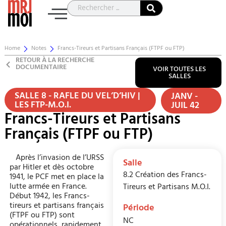
Home
Notes
Francs-Tireurs et Partisans Français (FTPF ou FTP)
RETOUR À LA RECHERCHE
DOCUMENTAIRE
VOIR TOUTES LES
SALLES
SALLE 8 - RAFLE DU VEL’D’HIV |
JANV -
LES FTP-M.O.I.
JUIL 42
Francs-Tireurs et Partisans
Français (FTPF ou FTP)
Après l’invasion de l’URSS
Salle
par Hitler et dès octobre
8.2 Création des Francs-
1941, le PCF met en place la
lutte armée en France.
Tireurs et Partisans M.O.I.
Début 1942, les Francs-
tireurs et partisans français
Période
(FTPF ou FTP) sont
NC
opérationnels, rapidement