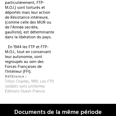
particulièrement, FTP-
M.O.I.) sont torturés et
déportés mais leur action
de Résistance intérieure,
(comme celle des MUR ou
de l’Armée secrète,
gaulliste), est déterminante
dans la libération du pays.
En 1944 les FTP et FTP-
M.O.I., tout en conservant
leur autonomie, sont
regroupés au sein des
Forces Françaises de
l’Intérieur (FFI).
Référence :
Tillon Charles, 1991,
Les FTP,
soldats sans uniforme
,
Éditions Ouest-France.
Documents de la même période