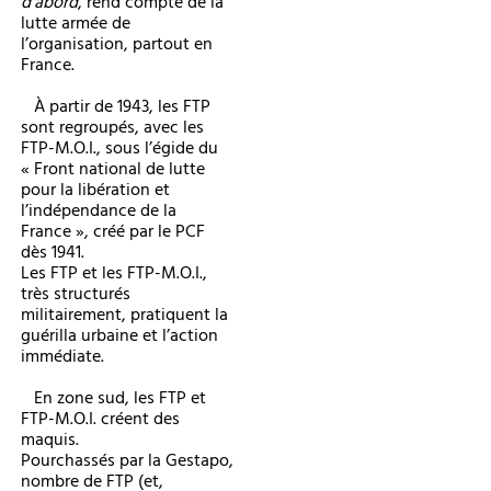
d’abord
, rend compte de la
lutte armée de
l’organisation, partout en
France.
À partir de 1943, les FTP
sont regroupés, avec les
FTP-M.O.I., sous l’égide du
« Front national de lutte
pour la libération et
l’indépendance de la
France », créé par le PCF
dès 1941.
Les FTP et les FTP-M.O.I.,
très structurés
militairement, pratiquent la
guérilla urbaine et l’action
immédiate.
En zone sud, les FTP et
FTP-M.O.I. créent des
maquis.
Pourchassés par la Gestapo,
nombre de FTP (et,