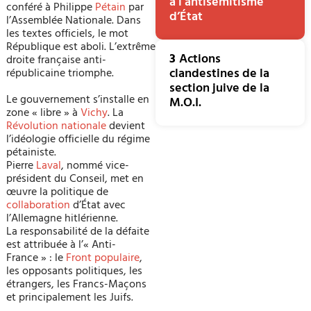
à l’antisémitisme
conféré à Philippe
Pétain
par
d’État
l’Assemblée Nationale. Dans
les textes officiels, le mot
République est aboli. L’extrême
3
Actions
droite française anti-
clandestines de la
républicaine triomphe.
section juive de la
Le gouvernement s’installe en
M.O.I.
zone « libre » à
Vichy
. La
Révolution nationale
devient
l’idéologie officielle du régime
pétainiste.
Pierre
Laval
, nommé vice-
président du Conseil, met en
œuvre la politique de
collaboration
d’État avec
l’Allemagne hitlérienne.
La responsabilité de la défaite
est attribuée à l’« Anti-
France » : le
Front populaire
,
les opposants politiques, les
étrangers, les Francs-Maçons
et principalement les Juifs.