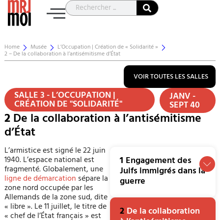
Home
Musée
L’Occupation | Création de « Solidarité »
2 – De la collaboration à l’antisémitisme d’État
VOIR TOUTES LES SALLES
SALLE 3 - L’OCCUPATION |
JANV -
CRÉATION DE "SOLIDARITÉ"
SEPT 40
2
De la collaboration à l’antisémitisme
d’État
L’armistice est signé le 22 juin
1940. L’espace national est
1
Engagement des
fragmenté. Globalement, une
Juifs immigrés dans la
ligne de démarcation
sépare la
guerre
zone nord occupée par les
Allemands de la zone sud, dite
« libre ». Le 11 juillet, le titre de
2
De la collaboration
« chef de l’État français » est