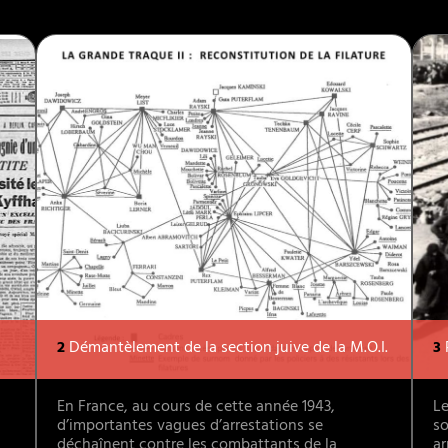
2
Démantèlement de la section juive de la M.O.I.
3
En France, au cours de cette année 1943,
L
d’importantes vagues d’arrestations se
so
déchaînent contre les combattants de la
ar