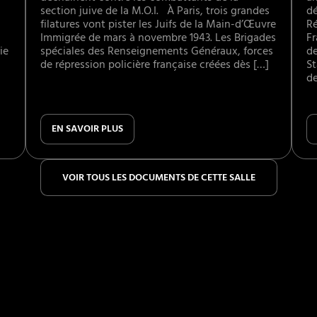
section juive de la M.O.I. À Paris, trois grandes
dé
filatures vont pister les Juifs de la Main-d’Œuvre
Ré
Immigrée de mars à novembre 1943. Les Brigades
Fr
ie
spéciales des Renseignements Généraux, forces
de
de répression policière française créées dès […]
St
de
EN SAVOIR PLUS
VOIR TOUS LES DOCUMENTS DE CETTE SALLE