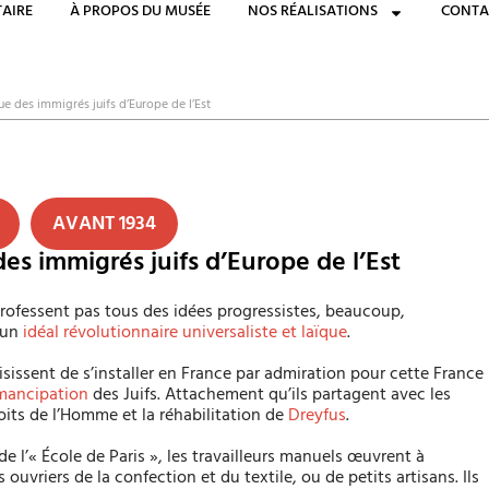
AIRE
À PROPOS DU MUSÉE
NOS RÉALISATIONS
CONTA
ïque des immigrés juifs d’Europe de l’Est
AVANT 1934
 des immigrés juifs d’Europe de l’Est
 professent pas tous des idées progressistes, beaucoup,
 un
idéal révolutionnaire universaliste et laïque
.
oisissent de s’installer en France par admiration pour cette France
émancipation
des Juifs. Attachement qu’ils partagent avec les
roits de l’Homme et la réhabilitation de
Dreyfus
.
de l’« École de Paris », les travailleurs manuels œuvrent à
 ouvriers de la confection et du textile, ou de petits artisans. Ils