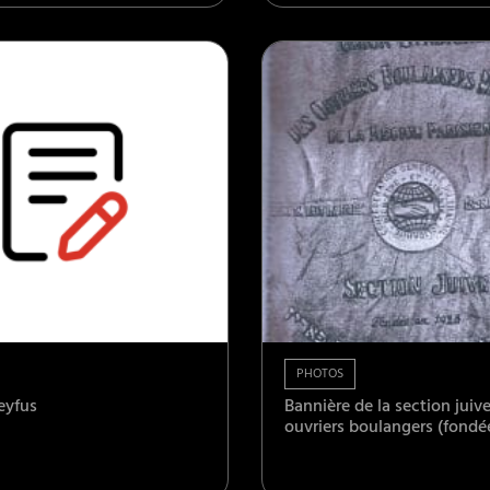
PHOTOS
eyfus
Bannière de la section juiv
ouvriers boulangers (fondée