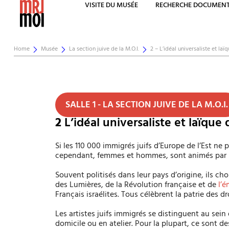
VISITE DU MUSÉE
RECHERCHE DOCUMENT
Home
Musée
La section juive de la M.O.I.
2 – L’idéal universaliste et la
SALLE 1 - LA SECTION JUIVE DE LA M.O.I.
2
L’idéal universaliste et laïque
Si les 110 000 immigrés juifs d’Europe de l’Est ne
cependant, femmes et hommes, sont animés par
Souvent politisés dans leur pays d’origine, ils ch
des Lumières, de la Révolution française et de
l’
Français israélites. Tous célèbrent la patrie des d
Les artistes juifs immigrés se distinguent au sein 
domicile ou en atelier. Pour la plupart, ce sont des