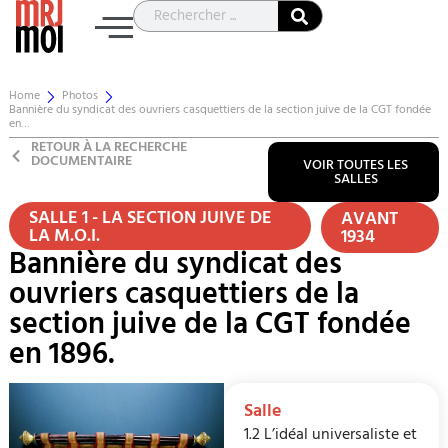
Home
Photos
Bannière du syndicat des ouvriers casquettiers de la section juive de la CGT fondée
en…
RETOUR À LA RECHERCHE
DOCUMENTAIRE
VOIR TOUTES LES
SALLES
SALLE 1 - LA SECTION JUIVE DE
AVANT
LA M.O.I.
1934
Bannière du syndicat des
ouvriers casquettiers de la
section juive de la CGT fondée
en 1896.
Salle
1.2 L’idéal universaliste et