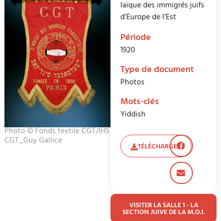
laïque des immigrés juifs
d’Europe de l’Est
Période
1920
Type de document
Photos
Mots-clés
Yiddish
Photo © Fonds textile CGT/IHS
CGT_Guy Gallice
TÉLÉCHARGER
VISITER LA SALLE 1 - LA
SECTION JUIVE DE LA M.O.I.