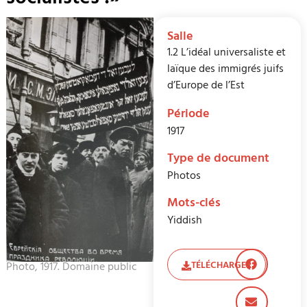
socialistes !»
Salle
1.2 L’idéal universaliste et
laïque des immigrés juifs
d’Europe de l’Est
Période
1917
Type de document
Photos
Mots-clés
Yiddish
TÉLÉCHARGER
Photo, 1917. Domaine public