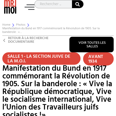
Home
Photos
Manifestation du Bund en 1917 commémorant la Révolution de 1905. Sur la
banderole : «…
RETOUR À LA RECHERCHE
DOCUMENTAIRE
VOIR TOUTES LES
SALLES
SALLE 1 - LA SECTION JUIVE DE
AVANT
LA M.O.I.
1934
Manifestation du Bund en 1917
commémorant la Révolution de
1905. Sur la banderole : « Vive la
République démocratique, Vive
le socialisme international, Vive
l’Union des Travailleurs juifs