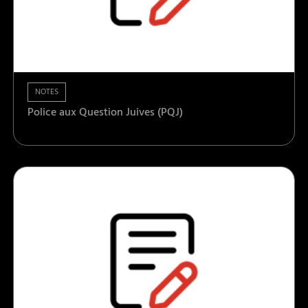
NOTES
Police aux Question Juives (PQJ)