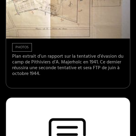
PHOTOS
Plan extrait d’un rapport sur la tentative d’évasion du
camp de Pithiviers d’A. Majerholc en 1941. Ce dernier
réussira une seconde tentative et sera FTP de juin à
octobre 1944.