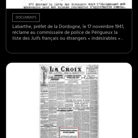
DOCUMENTS
Labarthe, préfet de la Dordogne, le 17 novembre 1941,
réclame au commissaire de police de Périgueux la
liste des Juifs français ou étrangers « indésirables « .