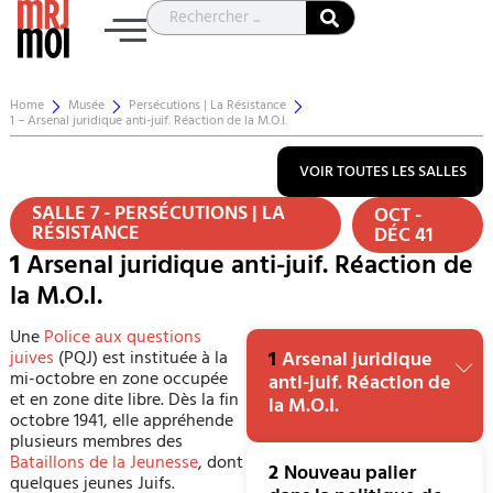
Home
Musée
Persécutions | La Résistance
1 – Arsenal juridique anti-juif. Réaction de la M.O.I.
VOIR TOUTES LES SALLES
SALLE 7 - PERSÉCUTIONS | LA
OCT -
RÉSISTANCE
DÉC 41
1
Arsenal juridique anti-juif. Réaction de
la M.O.I.
Une
Police aux questions
juives
(PQJ) est instituée à la
1
Arsenal juridique
mi-octobre en zone occupée
anti-juif. Réaction de
et en zone dite libre. Dès la fin
la M.O.I.
octobre 1941, elle appréhende
plusieurs membres des
Bataillons de la Jeunesse
, dont
2
Nouveau palier
quelques jeunes Juifs.