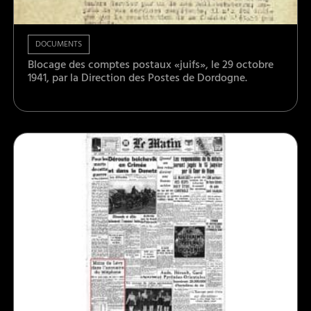
DOCUMENTS
Blocage des comptes postaux «juifs», le 29 octobre
1941, par la Direction des Postes de Dordogne.