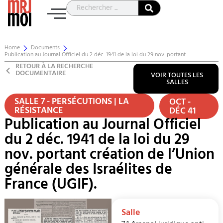
Home
Documents
Publication au Journal Officiel du 2 déc. 1941 de la loi du 29 nov. portant…
RETOUR À LA RECHERCHE
DOCUMENTAIRE
VOIR TOUTES LES
SALLES
SALLE 7 - PERSÉCUTIONS | LA
OCT -
RÉSISTANCE
DÉC 41
Publication au Journal Officiel
du 2 déc. 1941 de la loi du 29
nov. portant création de l’Union
générale des Israélites de
France (UGIF).
Salle