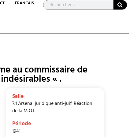
CT
FRANÇAIS
lame au commissaire de
 indésirables « .
Salle
7.1 Arsenal juridique anti-juif. Réaction
de la M.O.I.
Période
1941