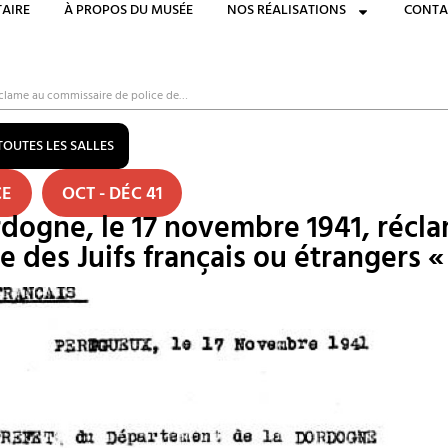
AIRE
À PROPOS DU MUSÉE
NOS RÉALISATIONS
CONTA
réclame au commissaire de police de…
TOUTES LES SALLES
CE
OCT - DÉC 41
rdogne, le 17 novembre 1941, réc
e des Juifs français ou étrangers «