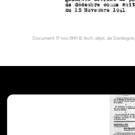
Document 17 nov.1941 © Arch. dépt. de Dordogne