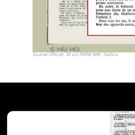
Journal Officiel, 30 oct.1941© BNF, Gallica