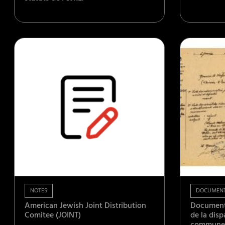
NOTES
DOCUMEN
American Jewish Joint Distribution
Documents
Comitee (JOINT)
de la disp