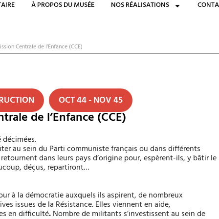
AIRE
À PROPOS DU MUSÉE
NOS RÉALISATIONS
CONTA
ssion Centrale de l’Enfance (CCE)
TRUCTION
OCT 44 - NOV 45
trale de l’Enfance (CCE)
é décimées.
ter au sein du Parti communiste français ou dans différents
 retournent dans leurs pays d’origine pour, espèrent-ils, y bâtir le
aucoup, déçus, repartiront…
tour à la démocratie auxquels ils aspirent, de nombreux
ves issues de la Résistance. Elles viennent en aide,
s en difficulté
.
Nombre de militants s’investissent au sein de