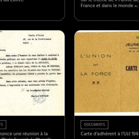
du Loiret.
sur le thème de « l’unité de
France et dans le monde ».
TS
DOCUMENTS
nonce une réunion à la
Carte d’adhérent à l’UJJ 194