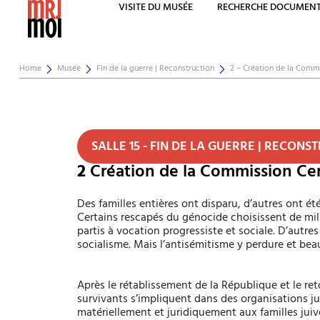
VISITE DU MUSÉE
RECHERCHE DOCUMENT
Home
Musée
Fin de la guerre | Reconstruction
2 – Création de la Commi
SALLE 15 - FIN DE LA GUERRE | RECONS
2
Création de la Commission Cen
Des familles entières ont disparu, d’autres ont ét
Certains rescapés du génocide choisissent de mili
partis à vocation progressiste et sociale. D’autres
socialisme. Mais l’antisémitisme y perdure et be
Après le rétablissement de la République et le re
survivants s’impliquent dans des organisations jui
matériellement et juridiquement aux familles juive