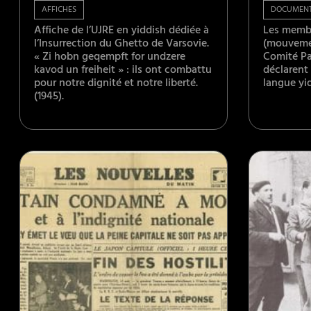
AFFICHES
DOCUMEN
Affiche de l’UJRE en yiddish dédiée à
Les membr
l’Insurrection du Ghetto de Varsovie.
(mouvemen
« Zi hobn geqempft for undzere
Comité Par
kavod un freiheit » : ils ont combattu
déclarent «
pour notre dignité et notre liberté.
langue yid
(1945).