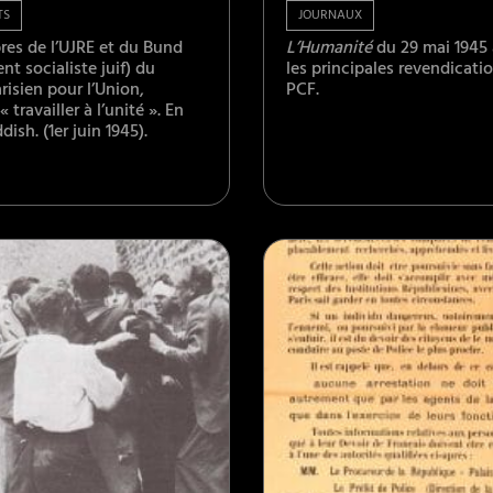
TS
JOURNAUX
es de l’UJRE et du Bund
L’Humanité
du 29 mai 1945 
t socialiste juif) du
les principales revendicati
isien pour l’Union,
PCF.
 travailler à l’unité ». En
dish. (1er juin 1945).