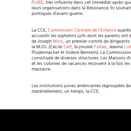
l’
UJRE
, très influente dans cet immédiat après-gu
leurs organisations dans la Résistance. Ils souha
i
politiques d’avant-guerre.
La CCE,
Commission Centrale de l’Enfance
auprès 
accueillir les orphelins juifs dont les parents on
de Joseph
Minc
, un premier comité de dirigeants
la M.O.I. (Cécile
Cerf
, Sczmulek
Farber
, Jeanne
Lis
Pludermacher et Isidore Berstein). La Commission 
constituée de diverses structures. Les Maisons d’e
et les colonies de vacances reçoivent à la fois le
massacre.
Les institutions juives américaines regroupées da
matériellement, un temps, la CCE.