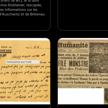
Paris 5e arr.), le 10 avril
Anna Stoklamer, rescapée,
es informations sur les
d’Auschwitz et de Birkenau.