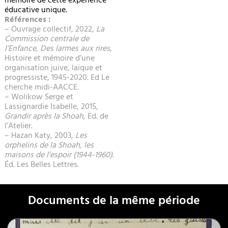
mémoire de cette expérience
éducative unique.
Références :
– Ouvrage collectif, 2022,
La
Commission centrale de
l’Enfance, Des larmes aux rires,
Histoire et mémoire d’une
organisation juive, laïque et
progressiste, 1945-2020. Ed Le
cherche midi-AACCE.
– Wolikow Serge et
Lassignardie Isabelle, 2015,
Grandir après la Shoah,
Ed. de
l’Atelier.
– Hazan Katy, 2003,
Les
orphelins de la Shoah, les
maisons de
l’espoir (1944-1960).
Éd. Les Belles Lettres.
Documents de la même période