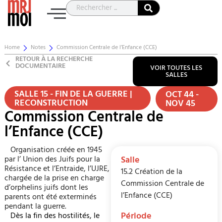
Home
Notes
Commission Centrale de l’Enfance (CCE)
RETOUR À LA RECHERCHE
DOCUMENTAIRE
VOIR TOUTES LES
SALLES
SALLE 15 - FIN DE LA GUERRE |
OCT 44 -
RECONSTRUCTION
NOV 45
Commission Centrale de
l’Enfance (CCE)
Organisation créée en 1945
par l’ Union des Juifs pour la
Salle
Résistance et l’Entraide, l’UJRE,
15.2 Création de la
chargée de la prise en charge
Commission Centrale de
d’orphelins juifs dont les
l’Enfance (CCE)
parents ont été exterminés
pendant la guerre.
Période
Dès la fin des hostilités, le