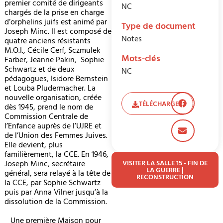
premier comité de dirigeants
NC
chargés de la prise en charge
d’orphelins juifs est animé par
Type de document
Joseph Minc. Il est composé de
Notes
quatre anciens résistants
M.O.I., Cécile Cerf, Sczmulek
Mots-clés
Farber, Jeanne Pakin, Sophie
Schwartz et de deux
NC
pédagogues, Isidore Bernstein
et Louba Pludermacher. La
nouvelle organisation, créée
TÉLÉCHARGER
dès 1945, prend le nom de
Commission Centrale de
l’Enfance auprès de l’UJRE et
de l’Union des Femmes Juives.
Elle devient, plus
familièrement, la CCE. En 1946,
Joseph Minc, secrétaire
VISITER LA SALLE 15 - FIN DE
LA GUERRE |
général, sera relayé à la tête de
RECONSTRUCTION
la CCE, par Sophie Schwartz
puis par Anna Vilner jusqu’à la
dissolution de la Commission.
Une première Maison pour