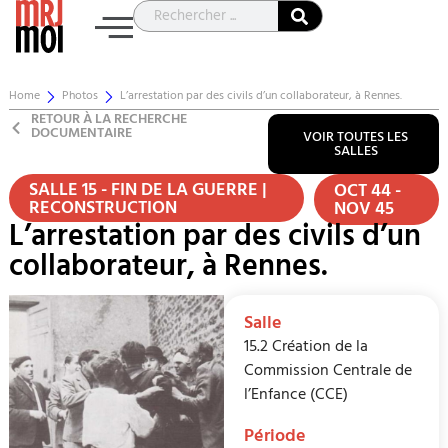
Home
Photos
L’arrestation par des civils d’un collaborateur, à Rennes.
RETOUR À LA RECHERCHE
DOCUMENTAIRE
VOIR TOUTES LES
SALLES
SALLE 15 - FIN DE LA GUERRE |
OCT 44 -
RECONSTRUCTION
NOV 45
L’arrestation par des civils d’un
collaborateur, à Rennes.
Salle
15.2 Création de la
Commission Centrale de
l’Enfance (CCE)
Période