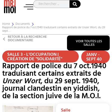
Home
Documents
Rapport de police du 7 oct.1940 traduisant certains extraits de Unzer Wort, du 29
sept.…
RETOUR À LA RECHERCHE
DOCUMENTAIRE
VOIR TOUTES LES
SALLES
SALLE 3 - L’OCCUPATION |
JANV -
CRÉATION DE "SOLIDARITÉ"
SEPT 40
Rapport de police du 7 oct.1940
traduisant certains extraits de
Unzer Wort
, du 29 sept. 1940,
journal clandestin en yiddish,
de la section juive de la M.O.I.
Salle