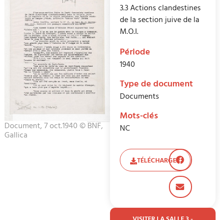
3.3 Actions clandestines
de la section juive de la
M.O.I.
Période
1940
Type de document
Documents
Mots-clés
Document, 7 oct.1940 © BNF,
NC
Gallica
TÉLÉCHARGER
VISITER LA SALLE 3 -