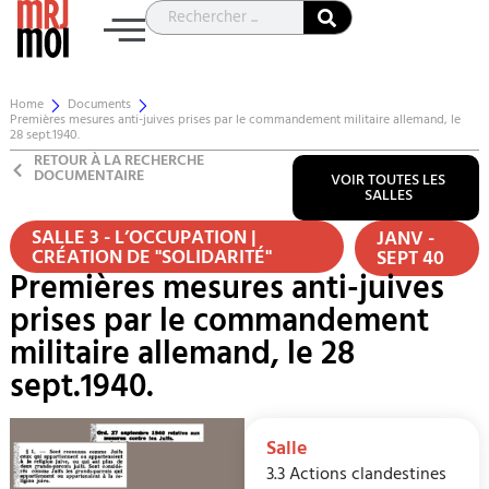
Home
Documents
Premières mesures anti-juives prises par le commandement militaire allemand, le
28 sept.1940.
RETOUR À LA RECHERCHE
DOCUMENTAIRE
VOIR TOUTES LES
SALLES
SALLE 3 - L’OCCUPATION |
JANV -
CRÉATION DE "SOLIDARITÉ"
SEPT 40
Premières mesures anti-juives
prises par le commandement
militaire allemand, le 28
sept.1940.
Salle
3.3 Actions clandestines