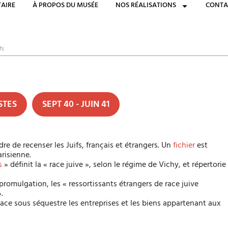
AIRE
À PROPOS DU MUSÉE
NOS RÉALISATIONS
CONTA
fs
STES
SEPT 40 - JUIN 41
e de recenser les Juifs, français et étrangers. Un
fichier
est
arisienne.
s
» définit la « race juive », selon le régime de Vichy, et répertorie
promulgation, les « ressortissants étrangers de race juive
.
ce sous séquestre les entreprises et les biens appartenant aux