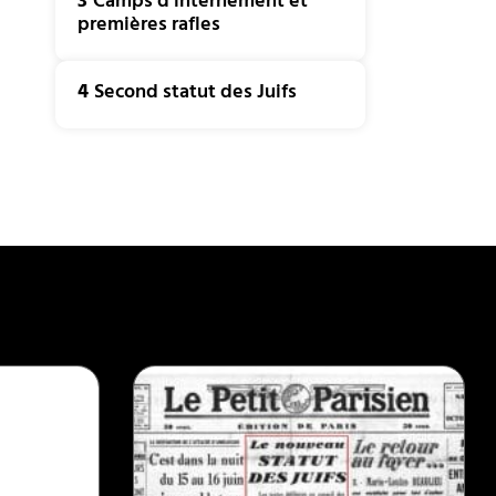
3
Camps d’internement et
premières rafles
4
Second statut des Juifs