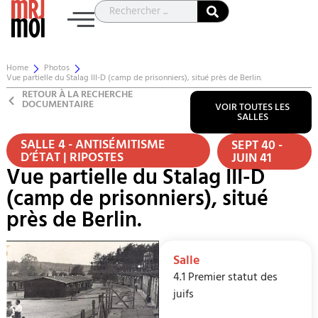
Home
Photos
Vue partielle du Stalag III-D (camp de prisonniers), situé près de Berlin.
RETOUR À LA RECHERCHE
DOCUMENTAIRE
VOIR TOUTES LES
SALLES
SALLE 4 - ANTISÉMITISME
SEPT 40 -
D’ÉTAT | RIPOSTES
JUIN 41
Vue partielle du Stalag III-D
(camp de prisonniers), situé
près de Berlin.
Salle
4.1 Premier statut des
juifs