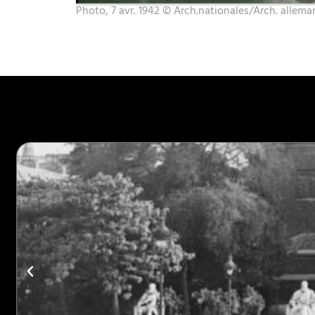
Photo, 7 avr. 1942 © Arch.nationales/Arch. allem