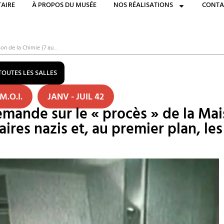
AIRE
À PROPOS DU MUSÉE
NOS RÉALISATIONS
CONTA
on de la Chimie (7 au…
TOUTES LES SALLES
M.O.I.
JANV - JUIL 42
ande sur le « procès » de la Mais
itaires nazis et, au premier plan, l