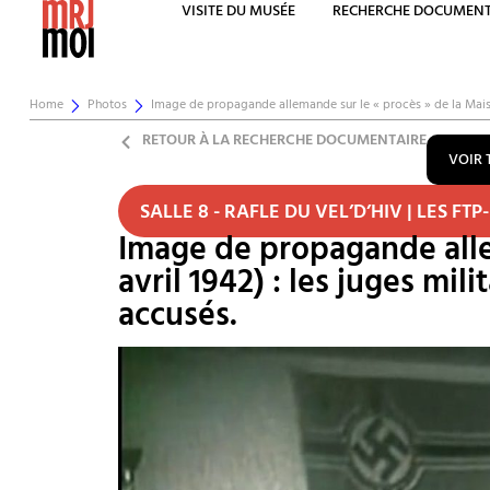
VISITE DU MUSÉE
RECHERCHE DOCUMENT
Home
Photos
Image de propagande allemande sur le « procès » de la Mais
RETOUR À LA RECHERCHE DOCUMENTAIRE
VOIR 
SALLE 8 - RAFLE DU VEL’D’HIV | LES FTP-
Image de propagande allem
avril 1942) : les juges mil
accusés.