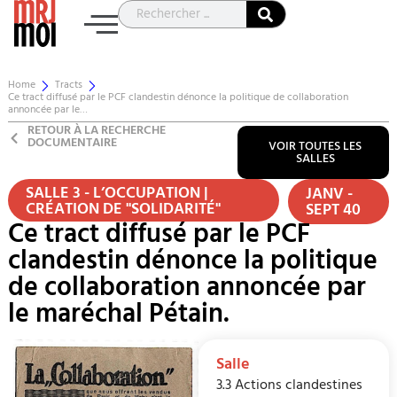
Home
Tracts
Ce tract diffusé par le PCF clandestin dénonce la politique de collaboration
annoncée par le…
RETOUR À LA RECHERCHE
DOCUMENTAIRE
VOIR TOUTES LES
SALLES
SALLE 3 - L’OCCUPATION |
JANV -
CRÉATION DE "SOLIDARITÉ"
SEPT 40
Ce tract diffusé par le PCF
clandestin dénonce la politique
de collaboration annoncée par
le maréchal Pétain.
Salle
3.3 Actions clandestines