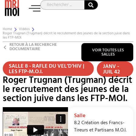
Home
Vidéos
Roger Trugnan (Trugman) décrit le recrutement des jeunes de la section juive dans
les FTP-MOI.
RETOUR À LA RECHERCHE
DOCUMENTAIRE
VOIR TOUTES LES
SALLES
SALLE 8 - RAFLE DU VEL’D’HIV |
JANV -
LES FTP-M.O.I.
JUIL 42
Roger Trugnan (Trugman) décrit
le recrutement des jeunes de la
section juive dans les FTP-MOI.
Salle
8.2 Création des Francs-
Tireurs et Partisans M.O.I.