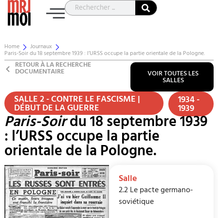
Home
Journaux
Paris-Soir du 18 septembre 1939 : l’URSS occupe la partie orientale de la Pologne.
RETOUR À LA RECHERCHE
DOCUMENTAIRE
VOIR TOUTES LES
SALLES
SALLE 2 - CONTRE LE FASCISME |
1934 -
DÉBUT DE LA GUERRE
1939
Paris-Soir
du 18 septembre 1939
: l’URSS occupe la partie
orientale de la Pologne.
Salle
2.2 Le pacte germano-
soviétique