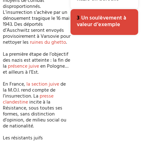
moyens de combat
disproportionnés.
L’insurrection s’achève par un
3
Un soulèvement à
dénouement tragique le 16 mai
valeur d’exemple
1943. Des déportés
d’Auschwitz seront envoyés
provisoirement à Varsovie pour
nettoyer les
ruines
du ghetto
.
La première étape de l’objectif
des nazis est atteinte : la fin de
la
présence juive
en Pologne…
et ailleurs à l’Est.
En France
,
la section juive
de
la M.O.I. rend compte de
l’insurrection. La
presse
clandestine
incite à la
Résistance, sous toutes ses
formes, sans distinction
d’opinion, de milieu social ou
de nationalité.
Les résistants juifs