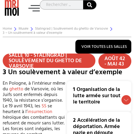
Home
Musée
Stalingrad | Soulèvement du ghetto de Varsovie
3 – Un soulèvement à valeur d’exemple
VOIR TOUTES LES SALLES
SALLE 10 - STALINGRAD |
AOÛT 42
SOULÈVEMENT DU GHETTO DE
- MAI 43
VARSOVIE
3
Un soulèvement à valeur d’exemple
En Pologne, à l’intérieur même
du
ghetto
de Varsovie, où les
1
Organisation de la
Juifs sont enfermés depuis
lutte armée sur tout
1940, la résistance s’organise.
le territoire
Le 19 avril 1943, les
SS
se
heurtent à l’
insurrection
héroïque des combattants qui
2
Accélération de la
refusent de mourir sans lutter.
déportation. Armée
Les forces sont inégales, les
nazie en déroute