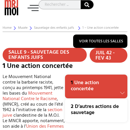
Home
Musée
Sauvetage des enfants juifs
1 – Une action concertée
VOIR TOUTES LES SALLES
SALLE 9 - SAUVETAGE DES
JUIL 42 -
ENFANTS JUIFS
FEV 43
1
Une action concertée
Le Mouvement National
contre la barbarie raciste,
1
Une action
conçu au printemps 1941, jette
concertée
les bases du
Mouvement
National Contre le Racisme
,
(MNCR), créé au cours de l’été
2
D’autres actions de
1942 à l’initiative de la
section
sauvetage
juive
clandestine de la M.O.I.
Le MNCR apporte, notamment,
son aide à l’
Union des Femmes