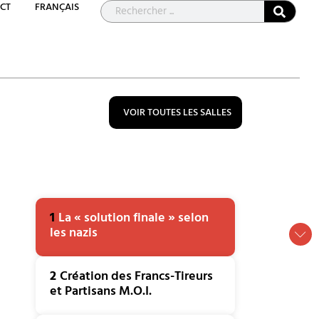
CT
FRANÇAIS
VOIR TOUTES LES SALLES
1
La « solution finale » selon
les nazis
2
Création des Francs-Tireurs
et Partisans M.O.I.