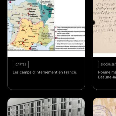
CARTES
DOCUMEN
Les camps d’internement en France.
Poème man
Beaune-la