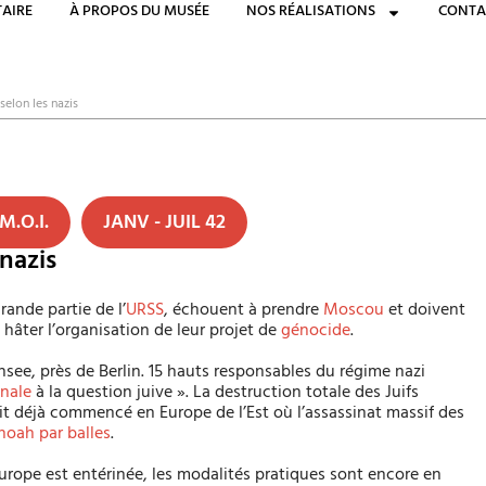
AIRE
À PROPOS DU MUSÉE
NOS RÉALISATIONS
CONTA
 selon les nazis
M.O.I.
JANV - JUIL 42
 nazis
rande partie de l’
URSS
, échouent à prendre
Moscou
et doivent
à hâter l’organisation de leur projet de
génocide
.
nsee, près de Berlin. 15 hauts responsables du régime nazi
inale
à la question juive ». La destruction totale des Juifs
vait déjà commencé en Europe de l’Est où l’assassinat massif des
hoah par balles
.
’Europe est entérinée, les modalités pratiques sont encore en