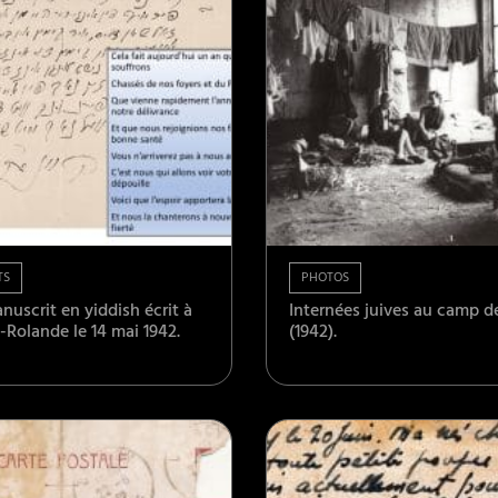
TS
PHOTOS
uscrit en yiddish écrit à
Internées juives au camp d
-Rolande le 14 mai 1942.
(1942).