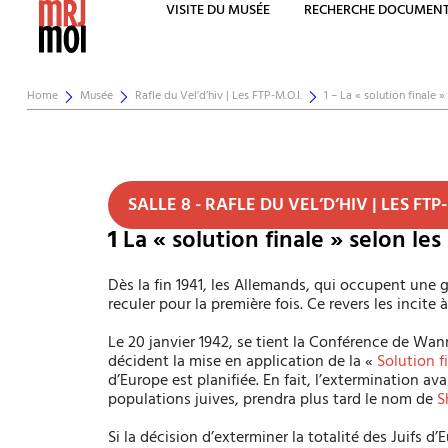
VISITE DU MUSÉE
RECHERCHE DOCUMENT
Home
Musée
Rafle du Vel’d’hiv | Les FTP-M.O.I.
1 – La « solution finale »
SALLE 8 - RAFLE DU VEL’D’HIV | LES FTP-
1
La « solution finale » selon les
Dès la fin 1941, les Allemands, qui occupent une g
reculer pour la première fois. Ce revers les incite 
Le 20 janvier 1942, se tient la Conférence de Wan
décident la mise en application de la «
Solution f
d’Europe est planifiée. En fait, l’extermination a
populations juives, prendra plus tard le nom de
S
Si la décision d’exterminer la totalité des Juifs d