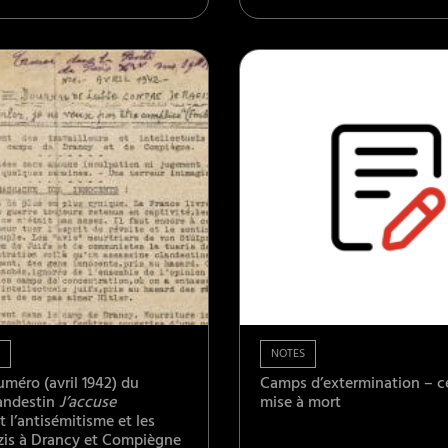
NOTES
uméro (avril 1942) du
Camps d’extermination – c
landestin
J’accuse
mise à mort
 l’antisémitisme et les
zis à Drancy et Compiègne