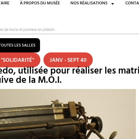
AIRE
À PROPOS DU MUSÉE
NOS RÉALISATIONS
CONTA
es de tracts et journaux en yiddish…
TOUTES LES SALLES
 "SOLIDARITÉ"
JANV - SEPT 40
, utilisée pour réaliser les matri
ive de la M.O.I.