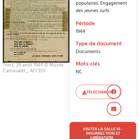
populaires. Engagement
des jeunes Juifs
Période
1944
Type de document
Documents
Mots-clés
Tract, 29 août 1944 © Musée
Carnavalet_ AFF3131
NC
TÉLÉCHARGER
VISITER LA SALLE 14 -
INSURRECTION ET
LIBÉRATION