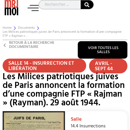
Home
Documents
Les Milices patriotiques juives de Paris annoncent la formation d’une compagnie
FTP « Rajman »…
RETOUR À LA RECHERCHE
DOCUMENTAIRE
VOIR TOUTES LES
SALLES
SALLE 14 - INSURRECTION ET
AVRIL -
LIBÉRATION
SEPT 44
Les Milices patriotiques juives
de Paris annoncent la formation
d’une compagnie FTP « Rajman
» (Rayman). 29 août 1944.
Salle
14.4 Insurrections