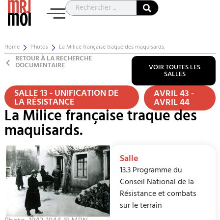
Home
Photos
La Milice française traque des maquisards.
RETOUR À LA RECHERCHE
DOCUMENTAIRE
VOIR TOUTES LES
SALLES
SALLE 13 - UNIFICATION DE
AVRIL 43 -
LA RÉSISTANCE
AVRIL 44
La Milice française traque des
maquisards.
Salle
13.3 Programme du
Conseil National de la
Résistance et combats
sur le terrain