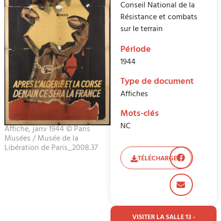
Conseil National de la
Résistance et combats
sur le terrain
Période
1944
Type de document
Affiches
Mots-clés
NC
Affiche, janv 1944 © Paris
Musées / Musée de la
Libération de Paris_2008.37
TÉLÉCHARGER
VISITER LA SALLE 13 -