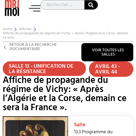
Home
Affiches
Affiche de propagande du régime de Vichy: « Après l’Algérie et la Corse, demain
ce sera…
RETOUR À LA RECHERCHE
DOCUMENTAIRE
VOIR TOUTES LES
SALLES
SALLE 13 - UNIFICATION DE
AVRIL 43 -
LA RÉSISTANCE
AVRIL 44
Affiche de propagande du
régime de Vichy: « Après
l’Algérie et la Corse, demain ce
sera la France ».
Salle
13.3 Programme du