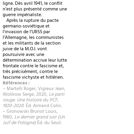
ligne. Dès avril 1941, le conflit
n’est plus présenté comme une
guerre impérialiste.
Après la rupture du pacte
germano-soviétique et
l’invasion de l’URSS par
l’Allemagne, les communistes
et les militants de la section
juive de la M.O.I. vont
poursuivre avec une
détermination accrue leur lutte
frontale contre le fascisme et,
très précisément, contre le
fascisme vichyste et hitlérien.
Références :
– Martelli Roger, Vigreux Jean,
Wolikow Serge, 2020,
Le parti
rouge. Une histoire du PCF,
1920-2020
. Éd. Armand Colin.
– Gronowski Brunot Louis,
1980,
Le dernier grand soir (Un
Juif de Pologne)
Éd. du Seuil.