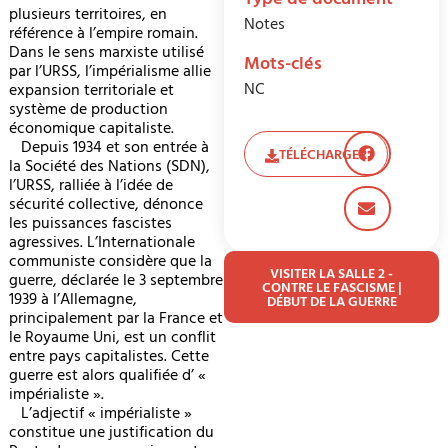
Type de document
plusieurs territoires, en
Notes
référence à l’empire romain.
Dans le sens marxiste utilisé
Mots-clés
par l’URSS, l’impérialisme allie
NC
expansion territoriale et
système de production
économique capitaliste.
Depuis 1934 et son entrée à
TÉLÉCHARGER
la Société des Nations (SDN),
l’URSS, ralliée à l’idée de
sécurité collective, dénonce
les puissances fascistes
agressives. L’Internationale
communiste considère que la
VISITER LA SALLE 2 -
guerre, déclarée le 3 septembre
CONTRE LE FASCISME |
1939 à l’Allemagne,
DÉBUT DE LA GUERRE
principalement par la France et
le Royaume Uni, est un conflit
entre pays capitalistes. Cette
guerre est alors qualifiée d’ «
impérialiste ».
L’adjectif « impérialiste »
constitue une justification du