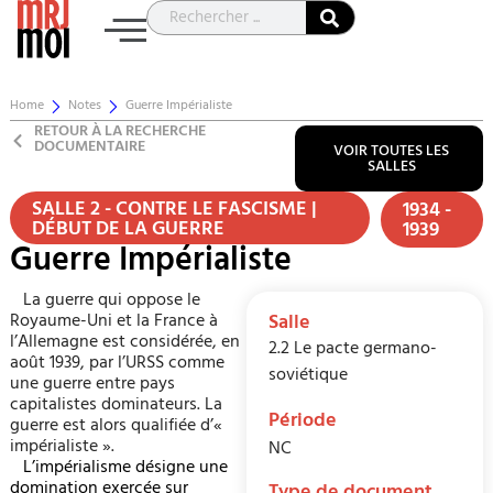
Home
Notes
Guerre Impérialiste
RETOUR À LA RECHERCHE
DOCUMENTAIRE
VOIR TOUTES LES
SALLES
SALLE 2 - CONTRE LE FASCISME |
1934 -
DÉBUT DE LA GUERRE
1939
Guerre Impérialiste
La guerre qui oppose le
Royaume-Uni et la France à
Salle
l’Allemagne est considérée, en
2.2 Le pacte germano-
août 1939, par l’URSS comme
soviétique
une guerre entre pays
capitalistes dominateurs. La
Période
guerre est alors qualifiée d’«
impérialiste ».
NC
L’impérialisme désigne une
domination exercée sur