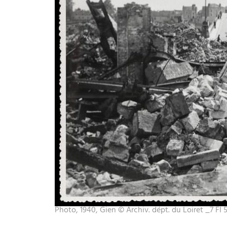
Photo, 1940, Gien © Archiv. dépt. du Loiret _7 FI 