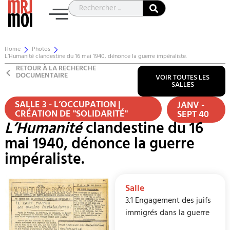
Home
Photos
L’Humanité clandestine du 16 mai 1940, dénonce la guerre impéraliste.
RETOUR À LA RECHERCHE
DOCUMENTAIRE
VOIR TOUTES LES
SALLES
SALLE 3 - L’OCCUPATION |
JANV -
CRÉATION DE "SOLIDARITÉ"
SEPT 40
L’Humanité
clandestine du 16
mai 1940, dénonce la guerre
impéraliste.
Salle
3.1 Engagement des juifs
immigrés dans la guerre