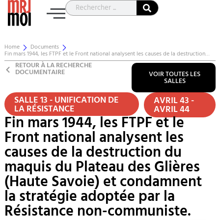
Home
Documents
Fin mars 1944, les FTPF et le Front national analysent les causes de la destruction…
RETOUR À LA RECHERCHE
DOCUMENTAIRE
VOIR TOUTES LES
SALLES
SALLE 13 - UNIFICATION DE
AVRIL 43 -
LA RÉSISTANCE
AVRIL 44
Fin mars 1944, les FTPF et le
Front national analysent les
causes de la destruction du
maquis du Plateau des Glières
(Haute Savoie) et condamnent
la stratégie adoptée par la
Résistance non-communiste.