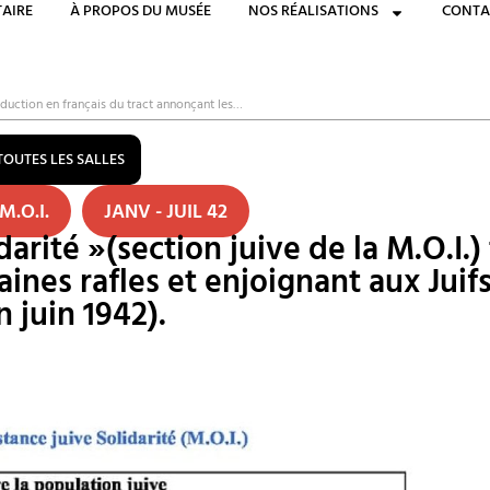
AIRE
À PROPOS DU MUSÉE
NOS RÉALISATIONS
CONTA
traduction en français du tract annonçant les…
TOUTES LES SALLES
M.O.I.
JANV - JUIL 42
darité »(section juive de la M.O.I.)
ines rafles et enjoignant aux Juif
n juin 1942).