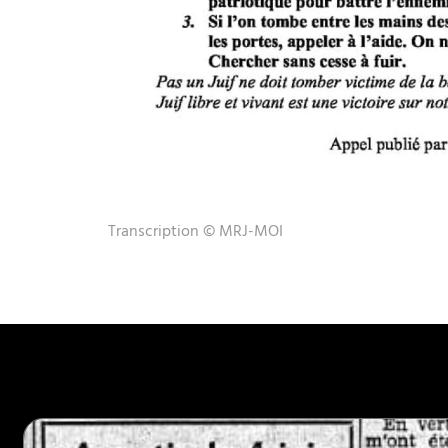
Transcription © MRJ-MOI