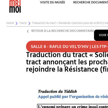
VISITE DU MUSÉE
RECHERCHE DOCUMENT
Home
Tracts
Traduction du tract « Solidarité »(section juive de la M.O.I.) 
RETOUR À LA RECHERCHE DOCUMENTAIRE
VOIR 
SALLE 8 - RAFLE DU VEL’D’HIV | LES FTP-
Traduction du tract « Soli
tract annonçant les procha
rejoindre la Résistance (fi