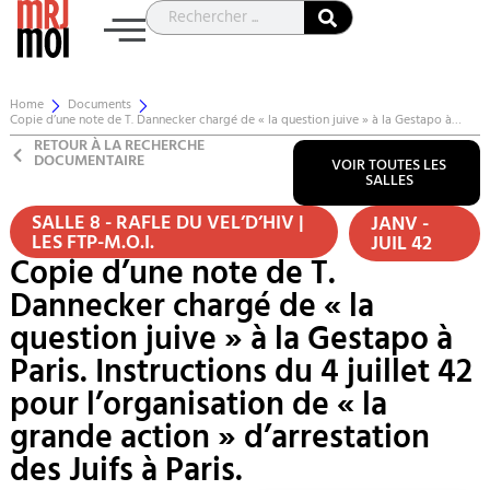
Home
Documents
Copie d’une note de T. Dannecker chargé de « la question juive » à la Gestapo à…
RETOUR À LA RECHERCHE
DOCUMENTAIRE
VOIR TOUTES LES
SALLES
SALLE 8 - RAFLE DU VEL’D’HIV |
JANV -
LES FTP-M.O.I.
JUIL 42
Copie d’une note de T.
Dannecker chargé de « la
question juive » à la Gestapo à
Paris. Instructions du 4 juillet 42
pour l’organisation de « la
grande action » d’arrestation
des Juifs à Paris.