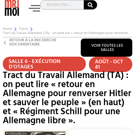
Home
Tracts
Tract du Travail Allemand (TA) : on peut lire « retour en Allemagne pour renverser…
RETOUR À LA RECHERCHE
DOCUMENTAIRE
VOIR TOUTES LES
SALLES
SALLE 6 - EXÉCUTION
AOÛT - OCT
D’OTAGES
41
Tract du Travail Allemand (TA) :
on peut lire « retour en
Allemagne pour renverser Hitler
et sauver le peuple » (en haut)
et « Régiment Schill pour une
Allemagne libre ».