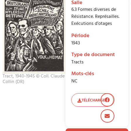
Salle
6.3 Formes diverses de
Résistance. Représailles.
Exécutions d’otages
Période
1943
Type de document
Tracts
Mots-clés
Tract, 1940-1945 © Coll. Claude
NC
Collin (DR)
TÉLÉCHARGER