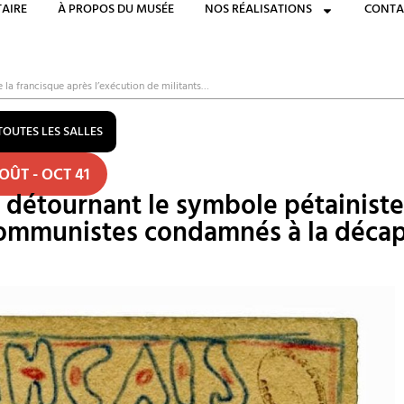
AIRE
À PROPOS DU MUSÉE
NOS RÉALISATIONS
CONTA
la francisque après l’exécution de militants…
TOUTES LES SALLES
OÛT - OCT 41
détournant le symbole pétainiste 
communistes condamnés à la décapi