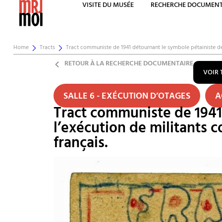
VISITE DU MUSÉE
RECHERCHE DOCUMENT
Home
Tracts
Tract communiste de 1941 détournant le symbole pétainiste de 
RETOUR À LA RECHERCHE DOCUMENTAIRE
VOIR 
SALLE 6 - EXÉCUTION D’OTAGES
A
Tract communiste de 1941 
l’exécution de militants 
français.