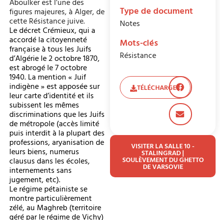
Aboulker est l’une des
Type de document
figures majeures, à Alger, de
cette Résistance juive.
Notes
Le décret Crémieux, qui a
accordé la citoyenneté
Mots-clés
française à tous les Juifs
Résistance
d’Algérie le 2 octobre 1870,
est abrogé le 7 octobre
1940. La mention « Juif
indigène » est apposée sur
TÉLÉCHARGER
leur carte d’identité et ils
subissent les mêmes
discriminations que les Juifs
de métropole (accès limité
puis interdit à la plupart des
professions, aryanisation de
VISITER LA SALLE 10 -
leurs biens, numerus
STALINGRAD |
SOULÈVEMENT DU GHETTO
clausus dans les écoles,
DE VARSOVIE
internements sans
jugement, etc).
Le régime pétainiste se
montre particulièrement
zélé, au Maghreb (territoire
géré par le régime de Vichy)