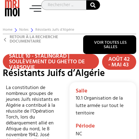
Home
Notes
Résistants Juifs d’Algérie
RETOUR À LA RECHERCHE
DOCUMENTAIRE
VOIR TOUTES LES
SALLES
SALLE 10 - STALINGRAD |
AOÛT 42
SOULÈVEMENT DU GHETTO DE
- MAI 43
VARSOVIE
Résistants Juifs d’Algérie
La constitution de
Salle
nombreux groupes de
10.1 Organisation de la
jeunes Juifs résistants en
Algérie a contribué à la
lutte armée sur tout le
réussite de l’Opération
territoire
Torch, lors du
débarquement allié en
Période
Afrique du nord, le 8
NC
novembre 1942. José