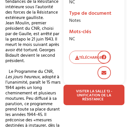
tendances de la Résistance
NC
intérieure sous l’autorité
des forces de la Résistance
Type de document
extérieure gaulliste.
Notes
Jean Moulin, premier
président du CNR, choisi
Mots-clés
par de Gaulle, est arrêté par
NC
la gestapo le 21 juin 1943. Il
meurt le mois suivant après
avoir été torturé. Georges
Bidault devient le second
TÉLÉCHARGER
président.
Le Programme du CNR,
Les jours heureux
, adopté à
l’unanimité, paraît le 15 mars
1944 après un long
VISITER LA SALLE 13 -
cheminement et plusieurs
UNIFICATION DE LA
moutures. Peu diffusé à sa
RÉSISTANCE
parution, ce programme
prend toute sa place durant
les années 1944-45. Il
préconise des «mesures
destinées à instaurer, dès la