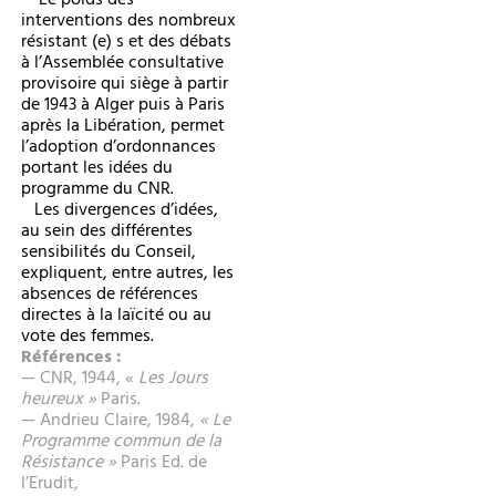
Le poids des
interventions des nombreux
résistant (e) s et des débats
à l’Assemblée consultative
provisoire qui siège à partir
de 1943 à Alger puis à Paris
après la Libération, permet
l’adoption d’ordonnances
portant les idées du
programme du CNR.
Les divergences d’idées,
au sein des différentes
sensibilités du Conseil,
expliquent, entre autres, les
absences de références
directes à la laïcité ou au
vote des femmes.
Références :
— CNR, 1944, «
Les Jours
heureux »
Paris.
— Andrieu Claire, 1984,
« Le
Programme commun de la
Résistance »
Paris Ed. de
l’Erudit,