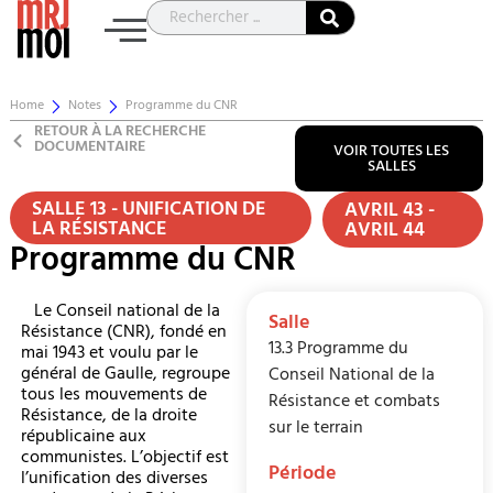
Home
Notes
Programme du CNR
RETOUR À LA RECHERCHE
DOCUMENTAIRE
VOIR TOUTES LES
SALLES
SALLE 13 - UNIFICATION DE
AVRIL 43 -
LA RÉSISTANCE
AVRIL 44
Programme du CNR
Le Conseil national de la
Salle
Résistance (CNR), fondé en
13.3 Programme du
mai 1943 et voulu par le
général de Gaulle, regroupe
Conseil National de la
tous les mouvements de
Résistance et combats
Résistance, de la droite
sur le terrain
républicaine aux
communistes. L’objectif est
Période
l’unification des diverses