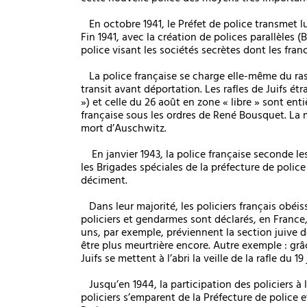
En octobre 1941, le Préfet de police transmet lu
Fin 1941, avec la création de polices parallèles 
police visant les sociétés secrètes dont les fran
La police française se charge elle-même du ras
transit avant déportation. Les rafles de Juifs étran
») et celle du 26 août en zone « libre » sont ent
française sous les ordres de René Bousquet. La m
mort d’Auschwitz.
En janvier 1943, la police française seconde les 
les Brigades spéciales de la préfecture de police d
déciment.
Dans leur majorité, les policiers français obéi
policiers et gendarmes sont déclarés, en France,
uns, par exemple, préviennent la section juive de
être plus meurtrière encore. Autre exemple : grâ
Juifs se mettent à l’abri la veille de la rafle du 19 
Jusqu’en 1944, la participation des policiers à l
policiers s’emparent de la Préfecture de police et