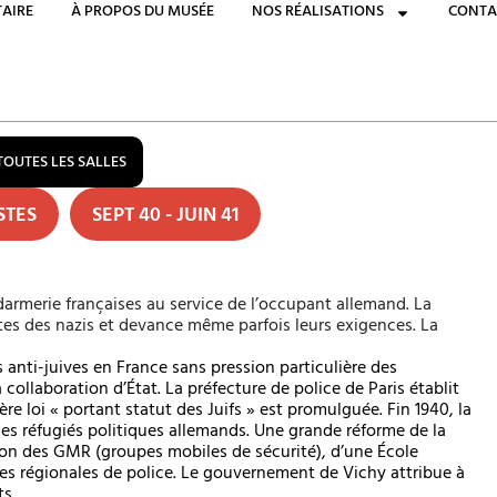
AIRE
À PROPOS DU MUSÉE
NOS RÉALISATIONS
CONTA
TOUTES LES SALLES
STES
SEPT 40 - JUIN 41
darmerie françaises au service de l’occupant allemand. La
ites des nazis et devance même parfois leurs exigences. La
s anti-juives en France sans pression particulière des
collaboration d’État. La préfecture de police de Paris établit
ière loi « portant statut des Juifs » est promulguée. Fin 1940, la
des réfugiés politiques allemands. Une grande réforme de la
éation des GMR (groupes mobiles de sécurité), d’une École
les régionales de police. Le gouvernement de Vichy attribue à
s.