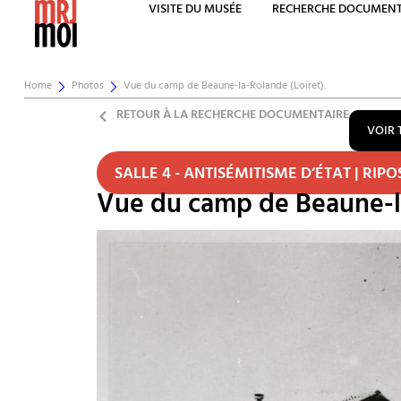
VISITE DU MUSÉE
RECHERCHE DOCUMENT
Home
Photos
Vue du camp de Beaune-la-Rolande (Loiret).
RETOUR À LA RECHERCHE DOCUMENTAIRE
VOIR 
SALLE 4 - ANTISÉMITISME D’ÉTAT | RIPO
Vue du camp de Beaune-la