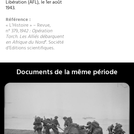
Libération (AFL), le 1er août
1943.
Référence :
« L’Histoire » – Revue,
n° 379,
1942 : Opération
Torch. Les Alliés débarquent
en Afrique du Nord
”. Société
d’Editions scientifiques
.
Documents de la même période