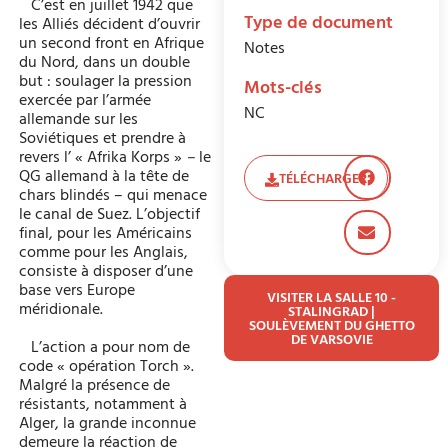
C’est en juillet 1942 que
Type de document
les Alliés décident d’ouvrir
un second front en Afrique
Notes
du Nord, dans un double
but : soulager la pression
Mots-clés
exercée par l’armée
NC
allemande sur les
Soviétiques et prendre à
revers l’ « Afrika Korps »
–
le
QG allemand à la tête de
TÉLÉCHARGER
chars blindés – qui menace
le canal de Suez. L’objectif
final, pour les Américains
comme pour les Anglais,
consiste à disposer d’une
base vers Europe
VISITER LA SALLE 10 -
méridionale.
STALINGRAD |
SOULÈVEMENT DU GHETTO
DE VARSOVIE
L’action a pour nom de
code « opération Torch ».
Malgré la présence de
résistants, notamment à
Alger, la grande inconnue
demeure la réaction de