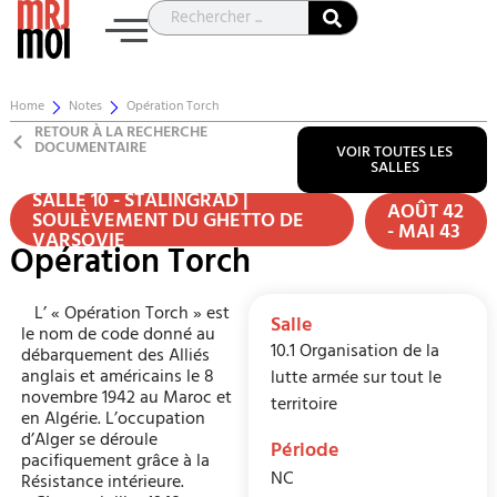
Home
Notes
Opération Torch
RETOUR À LA RECHERCHE
DOCUMENTAIRE
VOIR TOUTES LES
SALLES
SALLE 10 - STALINGRAD |
AOÛT 42
SOULÈVEMENT DU GHETTO DE
- MAI 43
VARSOVIE
Opération Torch
L’ « Opération Torch » est
Salle
le nom de code donné au
10.1 Organisation de la
débarquement des Alliés
anglais et américains le 8
lutte armée sur tout le
novembre 1942 au Maroc et
territoire
en Algérie. L’occupation
d’Alger se déroule
Période
pacifiquement grâce à la
NC
Résistance intérieure.