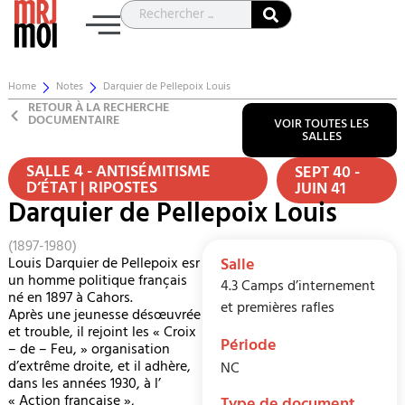
Home
Notes
Darquier de Pellepoix Louis
RETOUR À LA RECHERCHE
DOCUMENTAIRE
VOIR TOUTES LES
SALLES
SALLE 4 - ANTISÉMITISME
SEPT 40 -
D’ÉTAT | RIPOSTES
JUIN 41
Darquier de Pellepoix Louis
(1897-1980)
Louis Darquier de Pellepoix esr
Salle
un homme politique français
4.3 Camps d’internement
né en 1897 à Cahors.
et premières rafles
Après une jeunesse désœuvrée
et trouble, il rejoint les « Croix
Période
– de – Feu, » organisation
d’extrême droite, et il adhère,
NC
dans les années 1930, à l’
« Action française »,