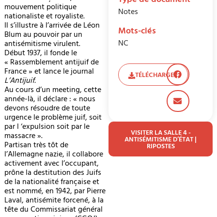
Type de document
mouvement politique
Notes
nationaliste et royaliste.
Il s’illustre à l’arrivée de Léon
Mots-clés
Blum au pouvoir par un
NC
antisémitisme virulent.
Début 1937, il fonde le
« Rassemblement antijuif de
France » et lance le journal
TÉLÉCHARGER
L’Antijuif.
Au cours d’un meeting, cette
année-là, il déclare : « nous
devons résoudre de toute
urgence le problème juif, soit
par l ‘expulsion soit par le
VISITER LA SALLE 4 -
massacre ».
ANTISÉMITISME D’ÉTAT |
Partisan très tôt de
RIPOSTES
l’Allemagne nazie, il collabore
activement avec l’occupant,
prône la destitution des Juifs
de la nationalité française et
est nommé, en 1942, par Pierre
Laval, antisémite forcené, à la
tête du Commissariat général