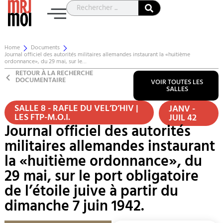
Home
Documents
Journal officiel des autorités militaires allemandes instaurant la «huitième
ordonnance», du 29 mai, sur le…
RETOUR À LA RECHERCHE
DOCUMENTAIRE
VOIR TOUTES LES
SALLES
SALLE 8 - RAFLE DU VEL’D’HIV |
JANV -
LES FTP-M.O.I.
JUIL 42
Journal officiel des autorités
militaires allemandes instaurant
la «huitième ordonnance», du
29 mai, sur le port obligatoire
de l’étoile juive à partir du
dimanche 7 juin 1942.