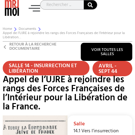
Home
Documents
Appel de l’UJRE à rejoindre les rangs des Forces Françaises de l’Intérieur pour la
Libération…
RETOUR À LA RECHERCHE
DOCUMENTAIRE
VOIR TOUTES LES
SALLES
SALLE 14 - INSURRECTION ET
AVRIL -
LIBÉRATION
SEPT 44
Appel de l’UJRE à rejoindre les
rangs des Forces Françaises de
l’Intérieur pour la Libération de
la France.
Salle
14.1 Vers l’insurrection