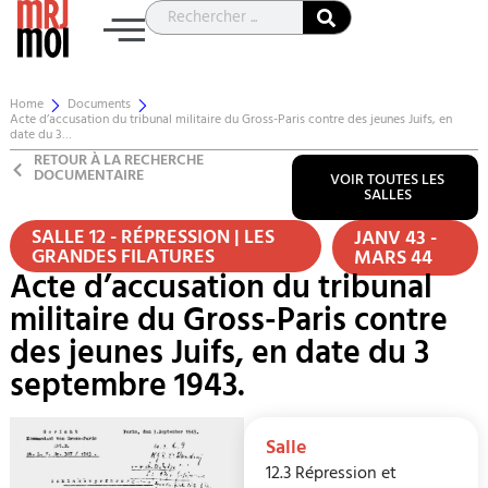
Home
Documents
Acte d’accusation du tribunal militaire du Gross-Paris contre des jeunes Juifs, en
date du 3…
RETOUR À LA RECHERCHE
DOCUMENTAIRE
VOIR TOUTES LES
SALLES
SALLE 12 - RÉPRESSION | LES
JANV 43 -
GRANDES FILATURES
MARS 44
Acte d’accusation du tribunal
militaire du Gross-Paris contre
des jeunes Juifs, en date du 3
septembre 1943.
Salle
12.3 Répression et