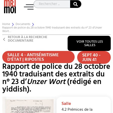
Home
Documents
Rapport de police du 28 octobre 1940 traduisant des extraits du n° 23 d’Unzer
Wort…
RETOUR À LA RECHERCHE
DOCUMENTAIRE
VOIR TOUTES LES
SALLES
SALLE 4 - ANTISÉMITISME
SEPT 40 -
D’ÉTAT | RIPOSTES
JUIN 41
Rapport de police du 28 octobre
1940 traduisant des extraits du
n° 23 d’
Unzer Wort
(rédigé en
yiddish).
Salle
4.2 Prémices de la