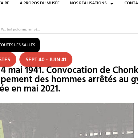
AIRE
À PROPOS DU MUSÉE
NOS RÉALISATIONS
CONTA
 W., Juif polonais, arrivé…
TOUTES LES SALLES
STES
SEPT 40 - JUIN 41
e 14 mai 1941. Convocation de Chonk
upement des hommes arrêtés au gy
ée en mai 2021.