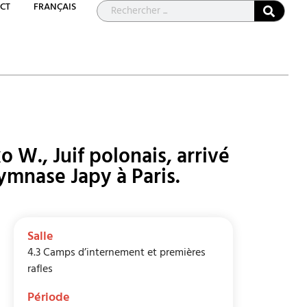
CT
FRANÇAIS
o W., Juif polonais, arrivé
mnase Japy à Paris.
Salle
4.3 Camps d’internement et premières
rafles
Période